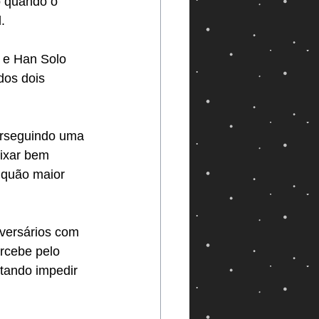
 quando o 
.
 e Han Solo 
os dois 
erseguindo uma 
ixar bem 
 quão maior 
dversários com 
rcebe pelo 
tando impedir 