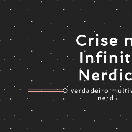
Crise 
Infini
Nerdi
O verdadeiro multi
nerd