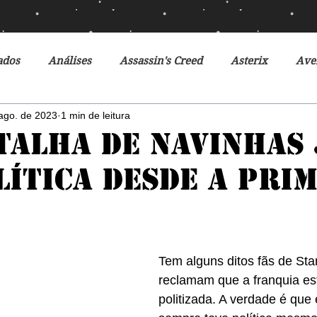
ados
Análises
Assassin's Creed
Asterix
Ave
ago. de 2023
1 min de leitura
Ciclo da Herança
Crônicas de Gelo e Fogo
Crônicas 
talha de navinhas 
lítica desde a pri
o Futuro
Debates
Desventuras em Série
Disney
r do Futuro
Filmes
Fox
Fronteiras do Universo
Tem alguns ditos fãs de Sta
reclamam que a franquia es
r
Heróis Brasileiros
Jogos Vorazes
Livros
L
politizada. A verdade é que