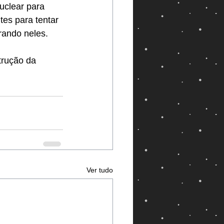
uclear para 
es para tentar 
rando neles. 
trução da 
Ver tudo