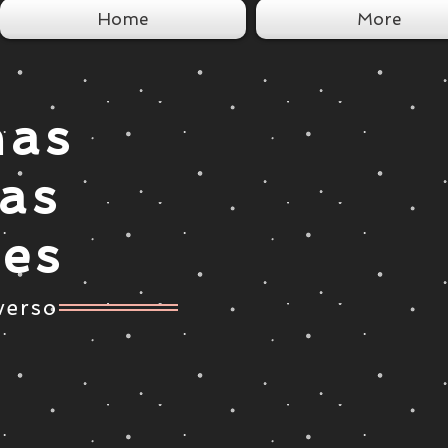
Home
More
nas
tas
ces
verso