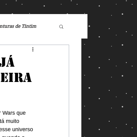
nturas de Tintim
de Nárnia
já
meira
Doctor Who
Games
r Wars que 
tá muito 
ucasFilm
Mad Max
 esse universo 