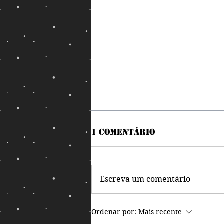
1 comentário
Escreva um comentário
Nem precisou de
Ordenar por:
Mais recente
magia para o debate