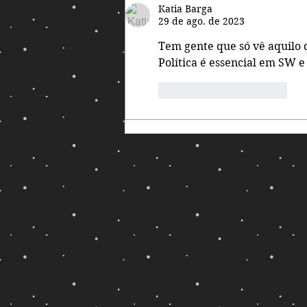
Katia Barga
virar luta livre!
29 de ago. de 2023
Tem gente que só vê aquilo q
Política é essencial em SW e
Curtir
Responder