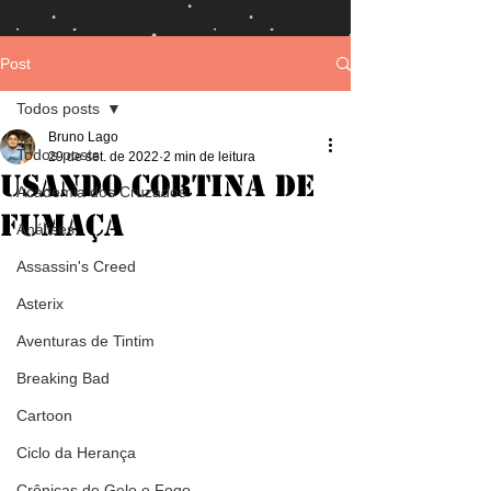
Post
Todos posts
Bruno Lago
Todos posts
29 de set. de 2022
2 min de leitura
Usando Cortina de
Academia dos Cruzados
Fumaça
Análises
Assassin's Creed
Asterix
Aventuras de Tintim
Breaking Bad
Cartoon
Ciclo da Herança
Crônicas de Gelo e Fogo