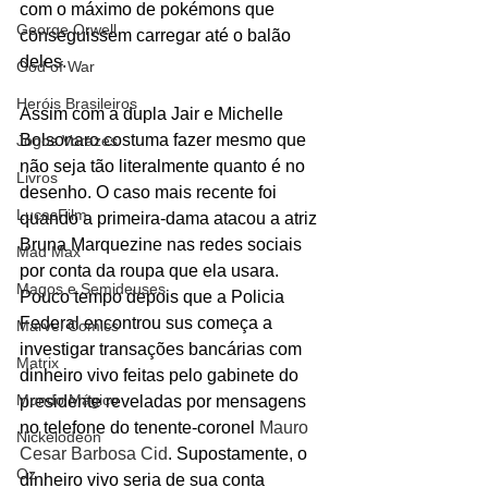
com o máximo de pokémons que 
George Orwell
conseguissem carregar até o balão 
deles.
God of War
Heróis Brasileiros
Assim com a dupla Jair e Michelle 
Bolsonaro costuma fazer mesmo que 
Jogos Vorazes
não seja tão literalmente quanto é no 
Livros
desenho. O caso mais recente foi 
LucasFilm
quando a primeira-dama atacou a atriz 
Bruna Marquezine nas redes sociais 
Mad Max
por conta da roupa que ela usara. 
Magos e Semideuses
Pouco tempo depois que a Policia 
Federal encontrou sus começa a 
Marvel Comics
investigar transações bancárias com 
Matrix
dinheiro vivo feitas pelo gabinete do 
Mundo Mágico
presidente reveladas por mensagens 
no telefone do tenente-coronel 
Mauro 
Nickelodeon
Cesar Barbosa Cid
. Supostamente, o 
Oz
dinheiro vivo seria de sua conta 