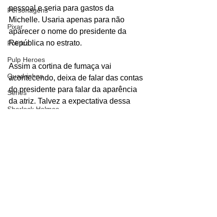
pessoal e seria para gastos da 
Personagens
Michelle. Usaria apenas para não 
Pixar
aparecer o nome do presidente da 
República no estrato.
Política
Pulp Heroes
Assim a cortina de fumaça vai 
Quadrinhos
acontecendo, deixa de falar das contas 
do presidente para falar da aparência 
Séries
da atriz. Talvez a expectativa dessa 
Sherlock Holmes
dupla seja a mesma da dupla de vilões 
da Equipe Rocket. Quando a fumaça 
Sítio do Pica-Pau Amarelo
se dissipe, eles já estejam no balão 
Star Trek
rumo a reeleição. No desenho, essa 
Netflix
expectativa é sempre frustrada porque 
o protagonista Ash Ketchum sempre 
Teorias
tem um pokémon pássaro para soltar 
Terra-Média
um vento e espantar a fumaça e depois 
furar o balão com seu bico. Agora se o 
The Walking Dead