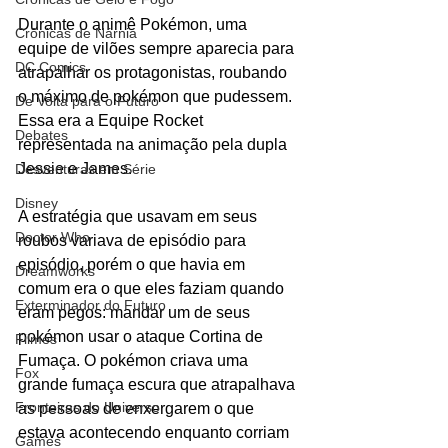
Durante o animê Pokémon, uma 
Crônicas de Nárnia
equipe de vilões sempre aparecia para 
DC Comics
atrapalhar os protagonistas, roubando 
o máximo de pokémon que pudessem. 
De Volta para o Futuro
Essa era a Equipe Rocket 
Debates
representada na animação pela dupla 
Jessie e James. 
Desventuras em Série
Disney
A estratégia que usavam em seus 
Doctor Who
roubos variava de episódio para 
episódio, porém o que havia em 
Dreamworks
comum era o que eles faziam quando 
Exterminador do Futuro
eram pegos: mandar um de seus 
pokémon usar o ataque Cortina de 
Filmes
Fumaça. O pokémon criava uma 
Fox
grande fumaça escura que atrapalhava 
Fronteiras do Universo
as pessoas de enxergarem o que 
estava acontecendo enquanto corriam 
Games